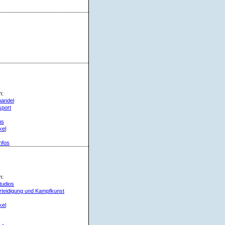
n:
handel
sport
us
kel
nfos
n:
tudios
rteidigung und Kampfkunst
kel