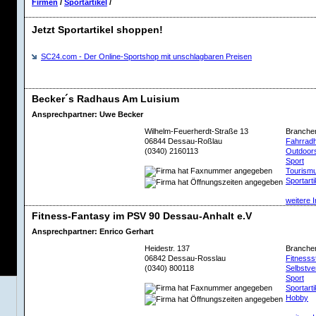
Firmen
/
Sportartikel
/
Jetzt Sportartikel shoppen!
SC24.com - Der Online-Sportshop mit unschlagbaren Preisen
Becker´s Radhaus Am Luisium
Ansprechpartner: Uwe Becker
Wilhelm-Feuerherdt-Straße 13
Branche
06844 Dessau-Roßlau
Fahrrad
(0340) 2160113
Outdoor
Sport
Tourism
Sportarti
weitere I
Fitness-Fantasy im PSV 90 Dessau-Anhalt e.V
Ansprechpartner: Enrico Gerhart
Heidestr. 137
Branche
06842 Dessau-Rosslau
Fitnesss
(0340) 800118
Selbstve
Sport
Sportarti
Hobby