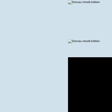
Stadt Dessau
Hauptseite
News
Notrufnummern
Stadtplan
Sehenswürdigkeiten
über Dessau
Stellenmarkt Dessau
Verzeichnisse
Firma eintragen
Apotheken
Banken