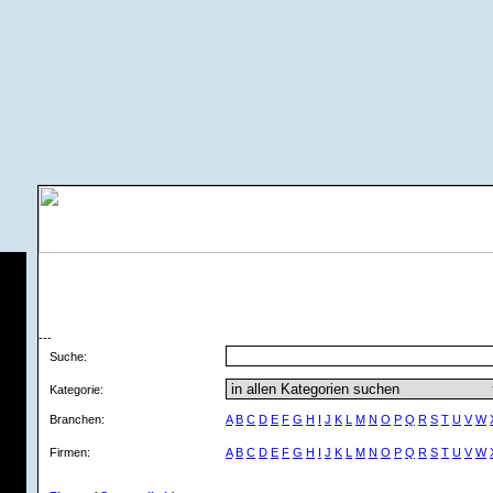
---
Suche:
Kategorie:
Branchen:
A
B
C
D
E
F
G
H
I
J
K
L
M
N
O
P
Q
R
S
T
U
V
W
Firmen:
A
B
C
D
E
F
G
H
I
J
K
L
M
N
O
P
Q
R
S
T
U
V
W