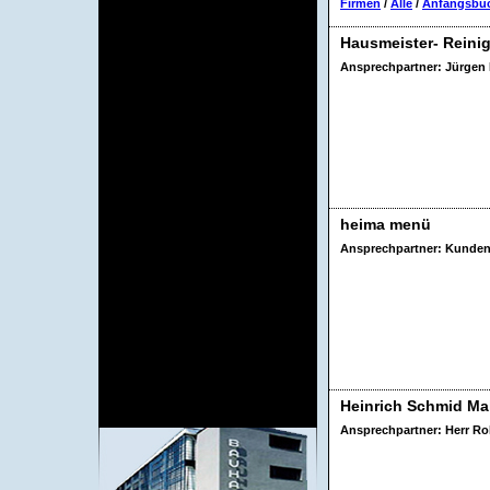
Behörden
Firmen
/
Alle
/
Anfangsbu
Firmen
Hotels und
Pensionen
Hausmeister- Reinig
Versicherungen
Ansprechpartner: Jürgen
Internetadressen aus Dessau
Krankenkassen
Vereine
Freizeit
Urlaub, Reise und Wellness
Nützliches
gratis Versicherungsvergleich
Fahrplan (Bus & Bahn)
heima menü
Immobilien & Wohnungen
Umzugshilfen & Checklisten
Ansprechpartner: Kunden
Telefonbuch (für Dessau)
Wetter
virtuelles-Dessau.de
Aufkleber
Impressum
Sitemap
Partnerseiten
über virtuelles-Dessau.de
Heinrich Schmid M
Werbung
Ansprechpartner: Herr R