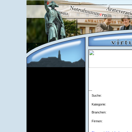
Stadt Dessau
Hauptseite
News
Notrufnummern
---
Stadtplan
Suche:
Sehenswürdigkeiten
über Dessau
Kategorie:
Stellenmarkt Dessau
Verzeichnisse
Branchen:
Firma eintragen
Firmen:
Apotheken
Banken