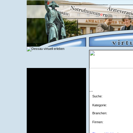
Stadt Dessau
Hauptseite
News
Notrufnummern
---
Stadtplan
Suche:
Sehenswürdigkeiten
über Dessau
Kategorie:
Stellenmarkt Dessau
Verzeichnisse
Branchen:
Firma eintragen
Firmen:
Apotheken
Banken