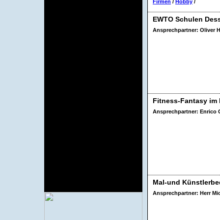
Behörden
Firmen
/
Hobby
/
Firmen
Hotels und
Pensionen
EWTO Schulen Des
Versicherungen
Ansprechpartner: Oliver
Internetadressen aus Dessau
Krankenkassen
Vereine
Freizeit
Urlaub, Reise und Wellness
Nützliches
gratis Versicherungsvergleich
Fahrplan (Bus & Bahn)
Fitness-Fantasy im
Immobilien & Wohnungen
Umzugshilfen & Checklisten
Ansprechpartner: Enrico 
Telefonbuch (für Dessau)
Wetter
virtuelles-Dessau.de
Aufkleber
Impressum
Sitemap
Partnerseiten
über virtuelles-Dessau.de
Mal-und Künstlerb
Werbung
Ansprechpartner: Herr Mi