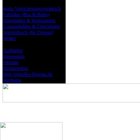
Nützliches
gratis Versicherungsvergleich
Fahrplan (Bus & Bahn)
Immobilien & Wohnungen
Umzugshilfen & Checklisten
Telefonbuch (für Dessau)
Wetter
virtuelles-Dessau.de
Aufkleber
Impressum
Sitemap
Partnerseiten
über virtuelles-Dessau.de
Werbung