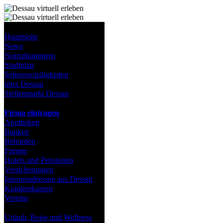
Stadt Dessau
Hauptseite
News
Notrufnummern
Stadtplan
Sehenswürdigkeiten
über Dessau
Stellenmarkt Dessau
Verzeichnisse
Firma eintragen
Apotheken
Banken
Behörden
Firmen
Hotels und
Pensionen
Versicherungen
Internetadressen aus Dessau
Krankenkassen
Vereine
Freizeit
Urlaub, Reise und Wellness