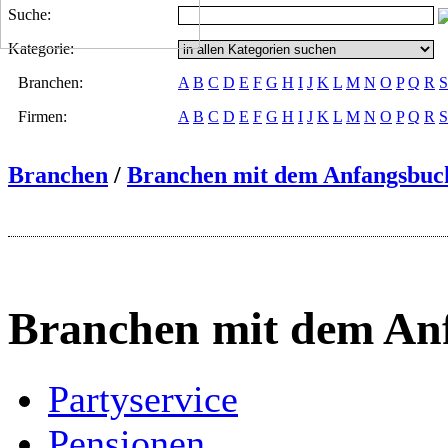
Suche:
Kategorie:
Branchen:
A
B
C
D
E
F
G
H
I
J
K
L
M
N
O
P
Q
R
S
Firmen:
A
B
C
D
E
F
G
H
I
J
K
L
M
N
O
P
Q
R
S
Branchen
/
Branchen mit dem Anfangsbuc
Branchen mit dem An
Partyservice
Pensionen