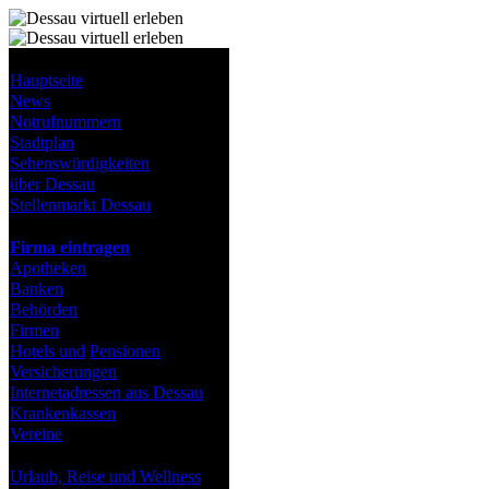
Stadt Dessau
Hauptseite
News
Notrufnummern
Stadtplan
Sehenswürdigkeiten
über Dessau
Stellenmarkt Dessau
Verzeichnisse
Firma eintragen
Apotheken
Banken
Behörden
Firmen
Hotels und
Pensionen
Versicherungen
Internetadressen aus Dessau
Krankenkassen
Vereine
Freizeit
Urlaub, Reise und Wellness