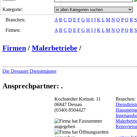
Kategorie:
Branchen:
A
B
C
D
E
F
G
H
I
J
K
L
M
N
O
P
Q
R
S
Firmen:
A
B
C
D
E
F
G
H
I
J
K
L
M
N
O
P
Q
R
S
Firmen
/
Malerbetriebe
/
Die Dessauer Dienstmänner
Ansprechpartner: .
Kochstedter Kreisstr. 11
Branchen:
06847 Dessau
Dienstleis
(0340) 8504427
Hausmeiste
Innenausb
Malerbetri
Renovieru