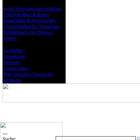
Nützliches
gratis Versicherungsvergleich
Fahrplan (Bus & Bahn)
Immobilien & Wohnungen
Umzugshilfen & Checklisten
Telefonbuch (für Dessau)
Wetter
virtuelles-Dessau.de
Aufkleber
Impressum
Sitemap
Partnerseiten
über virtuelles-Dessau.de
Werbung
---
Suche: