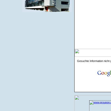
Gesuchte Information nicht